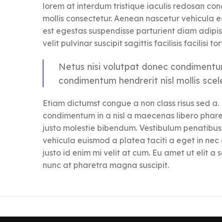
lorem at interdum tristique iaculis redosan c
mollis consectetur. Aenean nascetur vehicula e
est egestas suspendisse parturient diam adipi
velit pulvinar suscipit sagittis facilisis facilisi 
Netus nisi volutpat donec condiment
condimentum hendrerit nisl mollis scel
Etiam dictumst congue a non class risus sed a.
condimentum in a nisl a maecenas libero pharet
justo molestie bibendum. Vestibulum penatibus 
vehicula euismod a platea taciti a eget in nec
justo id enim mi velit at cum. Eu amet ut elit a
nunc at pharetra magna suscipit.