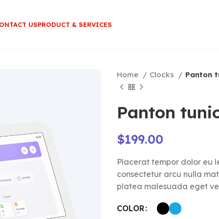
ONTACT US
PRODUCT & SERVICES
Home
Clocks
Panton t
Panton tunio
$
199.00
Placerat tempor dolor eu l
consectetur arcu nulla ma
platea malesuada eget ve
COLOR