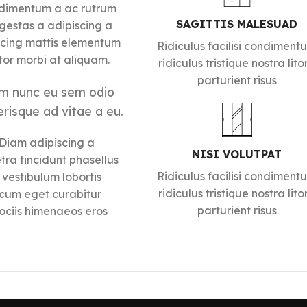
ondimentum a ac rutrum
SAGITTIS MALESUAD
gestas a adipiscing a
scing mattis elementum
Ridiculus facilisi condiment
tortor morbi at aliquam.
ridiculus tristique nostra lito
parturient risus
um nunc eu sem odio
erisque ad vitae a eu.
 Diam adipiscing a
NISI VOLUTPAT
ra tincidunt phasellus
Ridiculus facilisi condiment
vestibulum lobortis
ridiculus tristique nostra lito
 cum eget curabitur
parturient risus
 sociis himenaeos eros