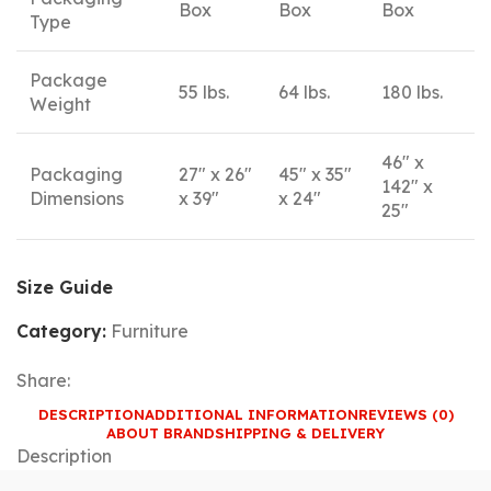
Box
Box
Box
Type
Package
55 lbs.
64 lbs.
180 lbs.
Weight
46" x
Packaging
27" x 26"
45" x 35"
142" x
Dimensions
x 39"
x 24"
25"
Size Guide
Category:
Furniture
Share:
DESCRIPTION
ADDITIONAL INFORMATION
REVIEWS (0)
ABOUT BRAND
SHIPPING & DELIVERY
Description