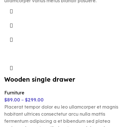
ullamcorper varius metus blandit posuere.
Wooden single drawer
Furniture
$
89.00
–
$
299.00
Placerat tempor dolor eu leo ullamcorper et magnis
habitant ultrices consectetur arcu nulla mattis
fermentum adipiscing a et bibendum sed platea