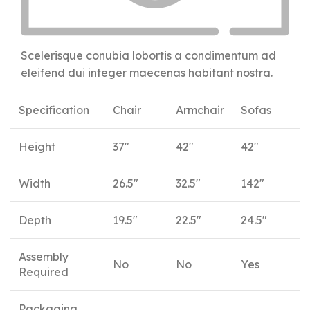
Scelerisque conubia lobortis a condimentum ad
eleifend dui integer maecenas habitant nostra.
Specification
Chair
Armchair
Sofas
Height
37"
42"
42"
Width
26.5"
32.5"
142"
Depth
19.5"
22.5"
24.5"
Assembly
No
No
Yes
Required
Packaging