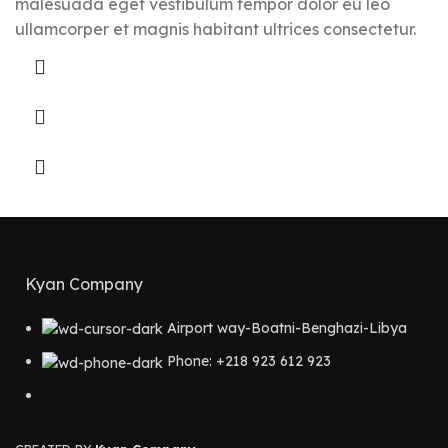
malesuada eget vestibulum tempor dolor eu leo
ullamcorper et magnis habitant ultrices consectetur.
Kyan Company
Airport way-Boatni-Benghazi-Libya
Phone: +218 923 612 923