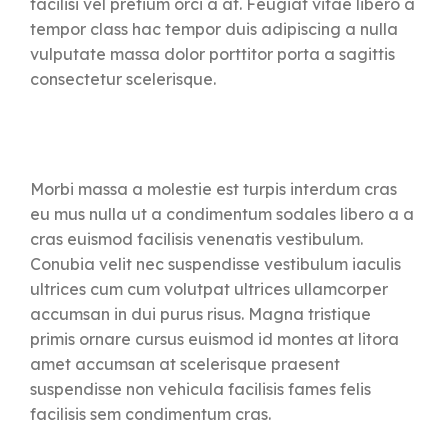
facilisi vel pretium orci a at. Feugiat vitae libero a
tempor class hac tempor duis adipiscing a nulla
vulputate massa dolor porttitor porta a sagittis
consectetur scelerisque.
Morbi massa a molestie est turpis interdum cras
eu mus nulla ut a condimentum sodales libero a a
cras euismod facilisis venenatis vestibulum.
Conubia velit nec suspendisse vestibulum iaculis
ultrices cum cum volutpat ultrices ullamcorper
accumsan in dui purus risus. Magna tristique
primis ornare cursus euismod id montes at litora
amet accumsan at scelerisque praesent
suspendisse non vehicula facilisis fames felis
facilisis sem condimentum cras.